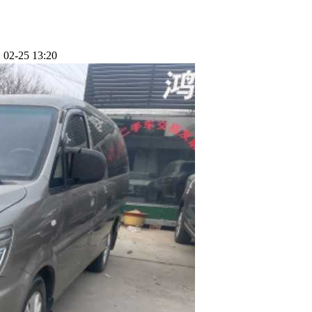
 02-25 13:20