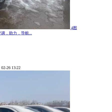
4图
调，助力，导航...
 02-26 13:22