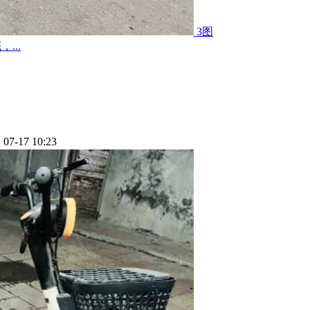
3图
...
 07-17 10:23