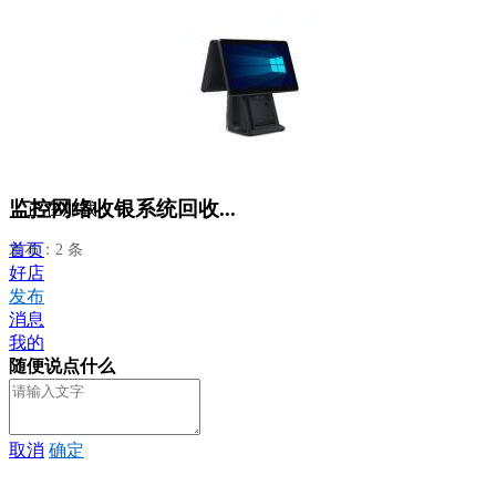
监控网络收银系统回收...
正在加载...
首页
发布：2 条
好店
发布
消息
我的
随便说点什么
取消
确定