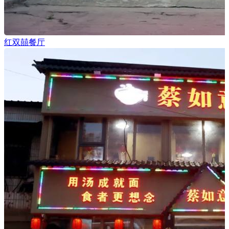
红双囍餐厅