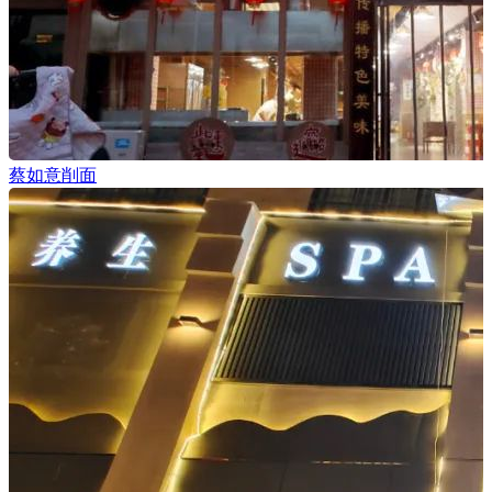
蔡如意削面