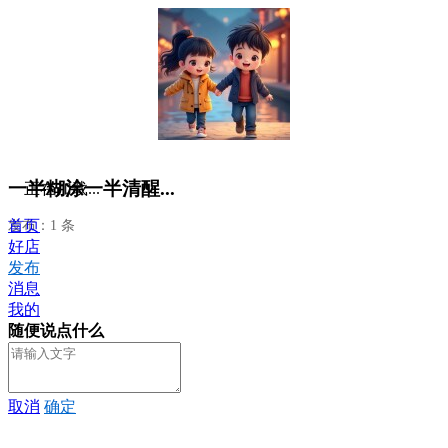
一半糊涂一半清醒...
正在加载...
首页
发布：1 条
好店
发布
消息
我的
随便说点什么
取消
确定