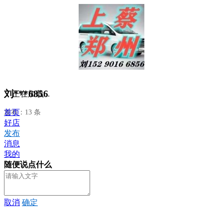
刘***6856
正在加载...
首页
发布：13 条
好店
发布
消息
我的
随便说点什么
取消
确定