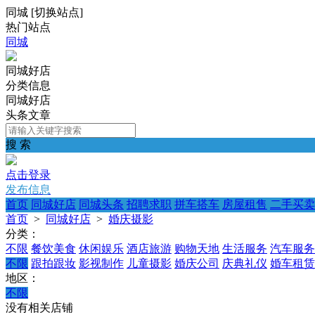
同城
[
切换站点
]
热门站点
同城
同城好店
分类信息
同城好店
头条文章
搜 索
点击登录
发布信息
首页
同城好店
同城头条
招聘求职
拼车搭车
房屋租售
二手买卖
首页
>
同城好店
>
婚庆摄影
分类：
不限
餐饮美食
休闲娱乐
酒店旅游
购物天地
生活服务
汽车服务
不限
跟拍跟妆
影视制作
儿童摄影
婚庆公司
庆典礼仪
婚车租赁
地区：
不限
没有相关店铺