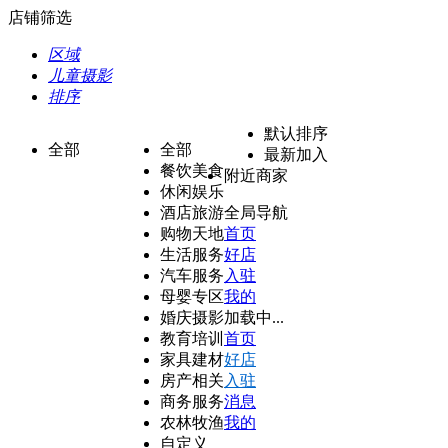
店铺筛选
区域
儿童摄影
排序
默认排序
全部
全部
最新加入
餐饮美食
附近商家
休闲娱乐
酒店旅游
全局导航
购物天地
首页
生活服务
好店
汽车服务
入驻
母婴专区
我的
婚庆摄影
加载中...
教育培训
首页
家具建材
好店
房产相关
入驻
商务服务
消息
农林牧渔
我的
自定义