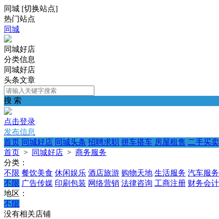
同城
[
切换站点
]
热门站点
同城
同城好店
分类信息
同城好店
头条文章
搜 索
点击登录
发布信息
首页
同城好店
同城头条
招聘求职
拼车搭车
房屋租售
二手买卖
首页
>
同城好店
>
商务服务
分类：
不限
餐饮美食
休闲娱乐
酒店旅游
购物天地
生活服务
汽车服务
不限
广告传媒
印刷包装
网络营销
法律咨询
工商注册
财务会计
地区：
不限
没有相关店铺