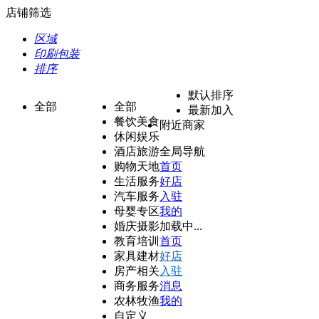
店铺筛选
区域
印刷包装
排序
默认排序
全部
全部
最新加入
餐饮美食
附近商家
休闲娱乐
酒店旅游
全局导航
购物天地
首页
生活服务
好店
汽车服务
入驻
母婴专区
我的
婚庆摄影
加载中...
教育培训
首页
家具建材
好店
房产相关
入驻
商务服务
消息
农林牧渔
我的
自定义