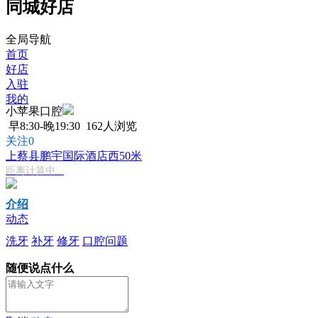
同城好店
全局导航
首页
好店
入驻
我的
小苹果口腔
早8:30-晚19:30
162人浏览
关注0
上蔡县鹏宇国际酒店西50米
距离计算中...
介绍
动态
洗牙
补牙
修牙
口腔问题
随便说点什么