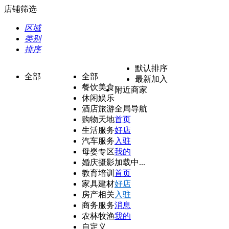
店铺筛选
区域
类别
排序
默认排序
全部
全部
最新加入
餐饮美食
附近商家
休闲娱乐
酒店旅游
全局导航
购物天地
首页
生活服务
好店
汽车服务
入驻
母婴专区
我的
婚庆摄影
加载中...
教育培训
首页
家具建材
好店
房产相关
入驻
商务服务
消息
农林牧渔
我的
自定义