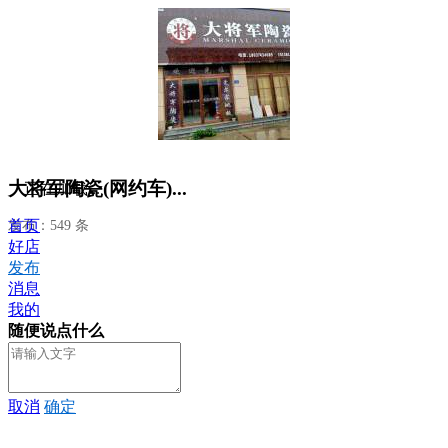
大将军陶瓷(网约车)...
正在加载...
首页
发布：549 条
好店
发布
消息
我的
随便说点什么
取消
确定