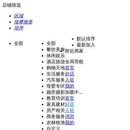
店铺筛选
区域
按摩推拿
排序
默认排序
全部
全部
最新加入
餐饮美食
附近商家
休闲娱乐
酒店旅游
全局导航
购物天地
首页
生活服务
好店
汽车服务
入驻
母婴专区
我的
婚庆摄影
加载中...
教育培训
首页
家具建材
好店
房产相关
入驻
商务服务
消息
农林牧渔
我的
自定义