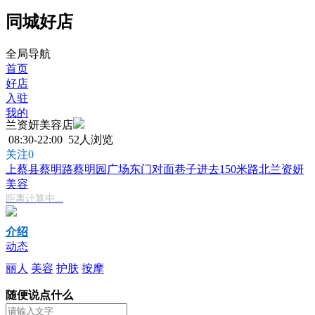
同城好店
全局导航
首页
好店
入驻
我的
兰资妍美容店
08:30-22:00
52人浏览
关注0
上蔡县蔡明路蔡明园广场东门对面巷子进去150米路北兰资妍
美容
距离计算中...
介绍
动态
丽人
美容
护肤
按摩
随便说点什么