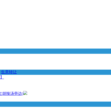
生意转让
 】
红胡辣汤旁边)