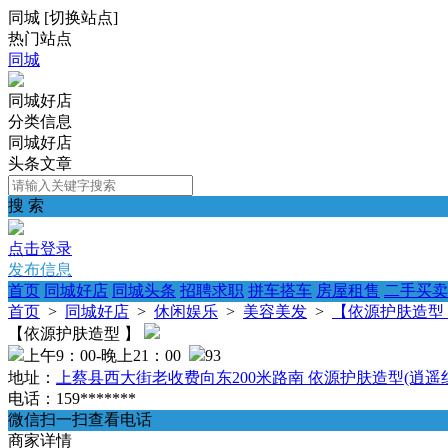
同城
[
切换站点
]
热门站点
同城
同城好店
分类信息
同城好店
头条文章
搜 索
点击登录
发布信息
首页
同城好店
同城头条
招聘求职
拼车搭车
房屋租售
二手买卖
首页
>
同城好店
>
休闲娱乐
>
美容美发
>
【依源护肤造型
【依源护肤造型 】
上午9：00-晚上21：00
93
地址：
上蔡县西大街老收费向东200米路南 依源护肤造型(逍遥
电话：159*******
微信扫一扫查看电话
商家详情