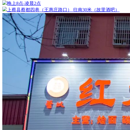
晚上8点-凌晨2点
上蔡县蔡都四巷（王惠庄路口） 往南30米（故里酒吧）