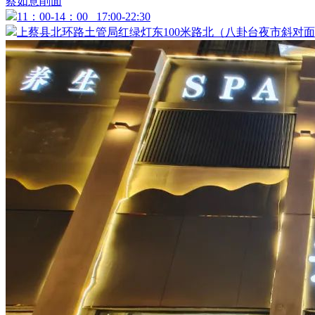
蔡如意削面
11：00-14：00 17:00-22:30
上蔡县北环路土管局红绿灯东100米路北（八卦台夜市斜对