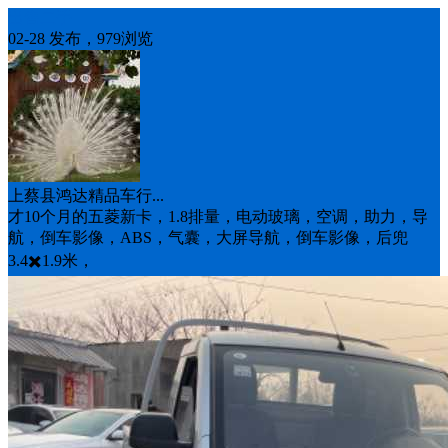
出售二手
02-28 发布，979浏览
上蔡县鸿达精品车行...
才10个月的五菱新卡，1.8排量，电动玻璃，空调，助力，导
航，倒车影像，ABS，气囊，大屏导航，倒车影像，后兜
3.4✖️1.9米，