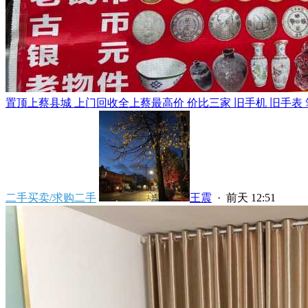
置顶
上蔡县城 上门回收全上蔡最高价 价比三家 旧手机 旧手表 笔
二手买卖/求购二手
王震
·
前天 12:51