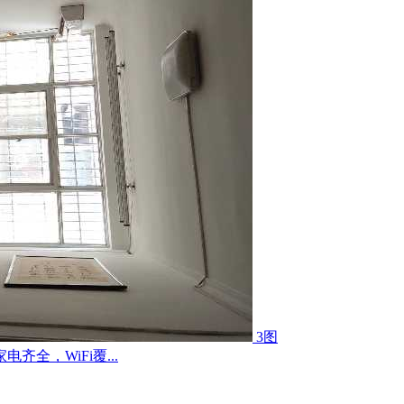
3图
全，WiFi覆...