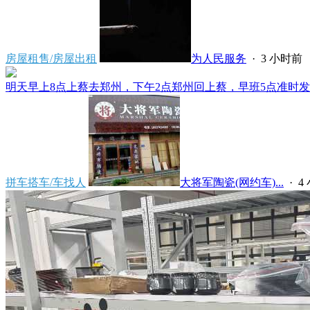
房屋租售/房屋出租
为人民服务
·
3 小时前
明天早上8点上蔡去郑州，下午2点郑州回上蔡，早班5点准时发车
拼车搭车/车找人
大将军陶瓷(网约车)...
·
4