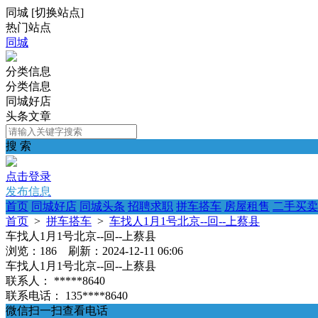
同城
[
切换站点
]
热门站点
同城
分类信息
分类信息
同城好店
头条文章
搜 索
点击登录
发布信息
首页
同城好店
同城头条
招聘求职
拼车搭车
房屋租售
二手买卖
首页
>
拼车搭车
>
车找人1月1号北京--回--上蔡县
车找人1月1号北京--回--上蔡县
浏览：186 刷新：2024-12-11 06:06
车找人1月1号北京--回--上蔡县
联系人：
*****8640
联系电话：
135****8640
微信扫一扫查看电话