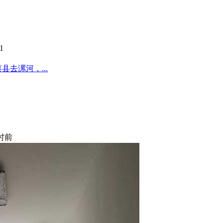
1
去漯河，...
小时前