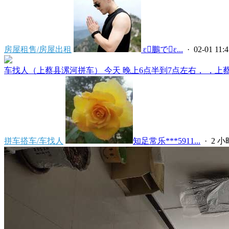
房屋租售/房屋出租
 ε鵬でε...
· 02-01 11:4
车找人（上蔡县漯河拼车） 今天 晚上6点半到7点左右， ，上蔡县
拼车搭车/车找人
知足常乐***5911...
·
2 