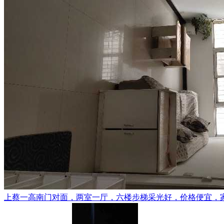
上蔡一高南门对面，两室一厅，六楼步梯采光好，价格便宜，家电齐