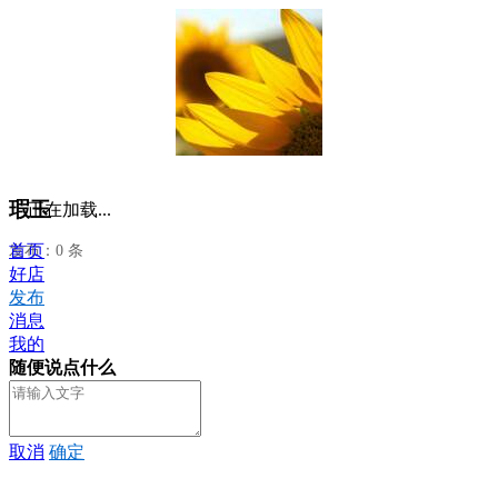
瑕玉
正在加载...
首页
发布：0 条
好店
发布
消息
我的
随便说点什么
取消
确定