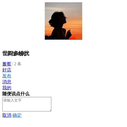
世间多纷扰
正在加载...
首页
发布：2 条
好店
发布
消息
我的
随便说点什么
取消
确定