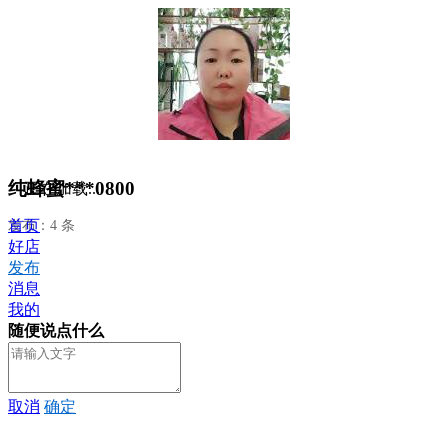
纯蜂蜜***0800
正在加载...
首页
发布：4 条
好店
发布
消息
我的
随便说点什么
取消
确定