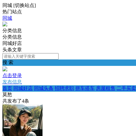
同城
[
切换站点
]
热门站点
同城
分类信息
分类信息
同城好店
头条文章
搜 索
点击登录
发布信息
首页
同城好店
同城头条
招聘求职
拼车搭车
房屋租售
二手买卖
莫愁
共发布了
4
条