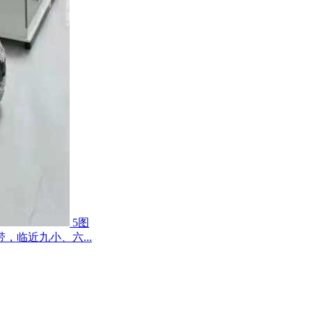
5图
临近九小、六...