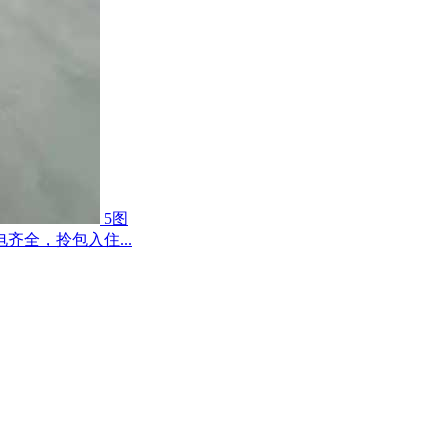
5图
全，拎包入住...