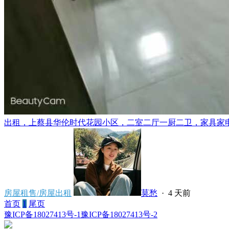
出租，上蔡县华伦时代花园小区，二室二厅一厨二卫，家具家电齐
房屋租售/房屋出租
莫愁
·
4 天前
首页
1
尾页
豫ICP备18027413号-1
豫ICP备18027413号-2