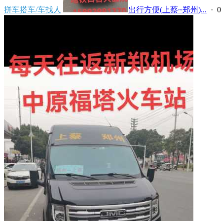
拼车搭车/车找人
出行方便(上蔡~郑州)...
· 0