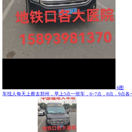
6图
车找人每天上蔡去郑州，早上5点一班车，6~7点，8点，9点各一