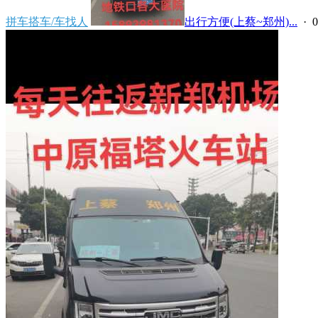
拼车搭车/车找人
出行方便(上蔡~郑州)...
· 0