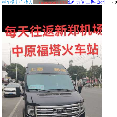
拼车搭车/车找人
出行方便(上蔡~郑州)...
· 0