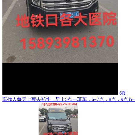
6图
车找人每天上蔡去郑州，早上5点一班车，6~7点，8点，9点各一