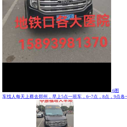
6图
车找人每天上蔡去郑州，早上5点一班车，6~7点，8点，9点各一