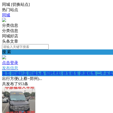
同城
[
切换站点
]
热门站点
同城
分类信息
分类信息
同城好店
头条文章
搜 索
点击登录
发布信息
首页
同城好店
同城头条
招聘求职
拼车搭车
房屋租售
二手买卖
出行方便(上蔡~郑州)...
共发布了
953
条