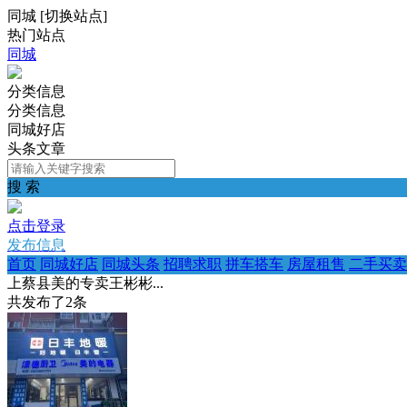
同城
[
切换站点
]
热门站点
同城
分类信息
分类信息
同城好店
头条文章
搜 索
点击登录
发布信息
首页
同城好店
同城头条
招聘求职
拼车搭车
房屋租售
二手买卖
上蔡县美的专卖王彬彬...
共发布了
2
条