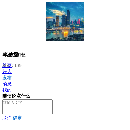
李美馨
正在加载...
首页
发布：1 条
好店
发布
消息
我的
随便说点什么
取消
确定