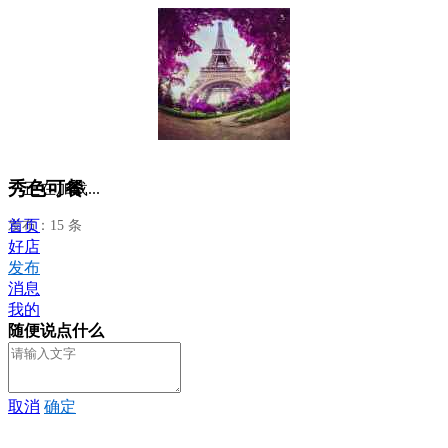
秀色可餐
正在加载...
首页
发布：15 条
好店
发布
消息
我的
随便说点什么
取消
确定