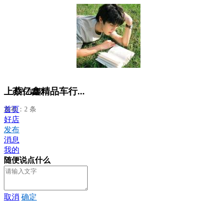
上蔡亿鑫精品车行...
正在加载...
首页
发布：2 条
好店
发布
消息
我的
随便说点什么
取消
确定