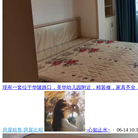
现有一套位于华陂路口，美华幼儿园附近，精装修，家具齐全，领
房屋租售/房屋出租
~心如止水~
· 06-14 10: