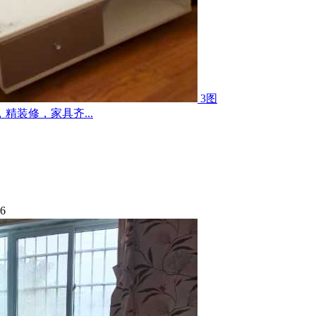
3图
装修，家具齐...
46