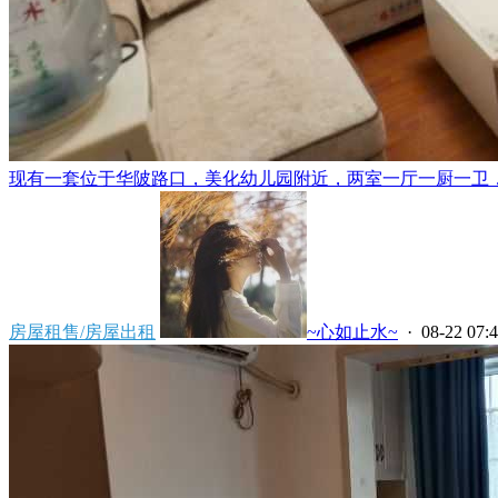
现有一套位于华陂路口，美化幼儿园附近，两室一厅一厨一卫，精
房屋租售/房屋出租
~心如止水~
· 08-22 07: