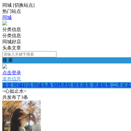
同城
[
切换站点
]
热门站点
同城
分类信息
分类信息
同城好店
头条文章
搜 索
点击登录
发布信息
首页
同城好店
同城头条
招聘求职
拼车搭车
房屋租售
二手买卖
~心如止水~
共发布了
3
条