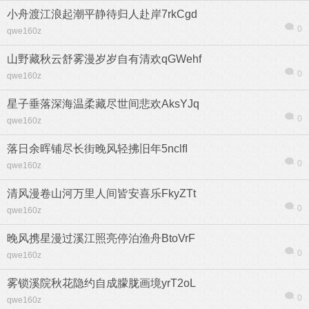
小舟渡江浪起潮平静待归人赴岸7rkCgd
0
qwe160z
山野藏秋云舒雾漫岁岁自有清欢qGWehf
0
qwe160z
星子垂落深海温柔藏尽世间悲欢AksYJq
0
qwe160z
落日余晖铺尽长街晚风轻拂旧年5nclfI
0
qwe160z
清风漫卷山河万里人间皆安喜乐FkyZTt
0
qwe160z
晚风携星漫过溪江照亮停泊渔舟BtoVrF
0
qwe160z
雾锁溪院秋花隐约自成朦胧画境yrT2oL
0
qwe160z