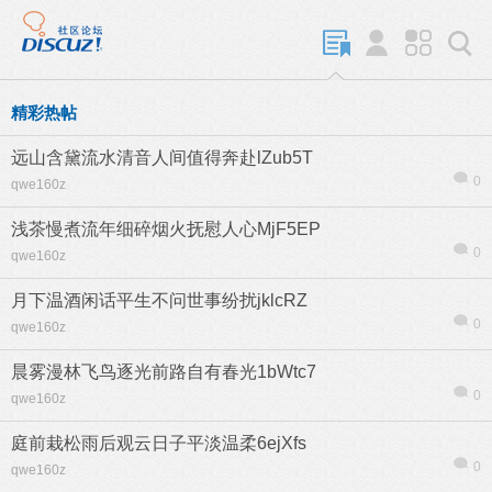
精彩热帖
远山含黛流水清音人间值得奔赴lZub5T
0
qwe160z
浅茶慢煮流年细碎烟火抚慰人心MjF5EP
0
qwe160z
月下温酒闲话平生不问世事纷扰jklcRZ
0
qwe160z
晨雾漫林飞鸟逐光前路自有春光1bWtc7
0
qwe160z
庭前栽松雨后观云日子平淡温柔6ejXfs
0
qwe160z