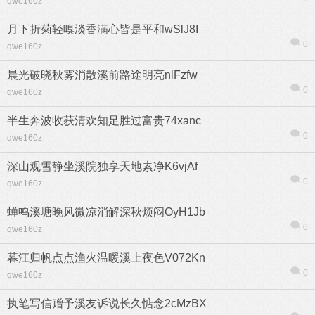
qwe160z
月下折菊轻嗅淡香满心皆是平和wSlJ8I
0
qwe160z
晨光破晓秋雾消散溪前路途明亮nlFzfw
0
qwe160z
半生奔波收获清欢知足胜过富贵74xanc
0
qwe160z
深山观雪静坐溪院独享天地素净K6vjAf
0
qwe160z
蝉鸣溪塘晚风微凉消解深秋烦闷OyH1Jb
0
qwe160z
暮江归帆点点渔火温暖溪上夜色V072Kn
0
qwe160z
执笔写信赠予溪友诉说长久惦念2cMzBX