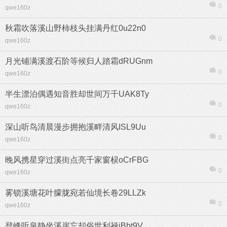
0
qwe160z
秋霜吹落溪山野柿枝头挂满丹红0u22n0
0
qwe160z
月光铺满溪渡石阶等候归人踏霜dRUGnm
0
qwe160z
半生漂泊偶遇知音胜却世间万千UAK8Ty
0
qwe160z
深山听鸟清晨漫步拥抱溪畔清风ISL9Uu
0
qwe160z
晚风携星穿过溪街点亮千家窗棂oCrFBG
信息
列表
0
qwe160z
雾锁溪塘花叶朦胧宛若仙境长卷29LLZk
0
qwe160z
登峰听泉静坐溪崖忘却俗世利禄jBbt9V