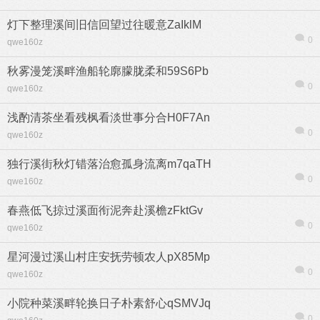
灯下整理溪间旧信回望过往暖意ZaIklM
0
qwe160z
秋雾漫笼溪畔渔船轮廓朦胧柔和59S6Pb
0
qwe160z
浅酌清茶坐看残枫看淡世事分合H0F7An
0
qwe160z
独行溪街秋灯错落治愈孤身流离m7qaTH
0
qwe160z
春燕低飞掠过溪面衔泥奔赴溪檐zFktGv
0
qwe160z
星河漫过溪山村庄安抚劳顿农人pX85Mp
0
qwe160z
小院种菜溪畔轮换日子朴素舒心qSMVJq
0