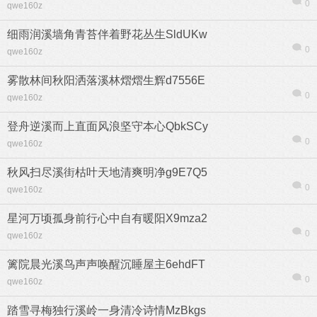
0
qwe160z
细雨润溪墙角青苔伴着野花丛生SldUKw
0
qwe160z
雾散林间秋阳洒落溪林熠熠生辉d7556E
0
qwe160z
登舟逆溪而上直面风浪坚守本心QbkSCy
0
qwe160z
秋风扫尽溪街枯叶天地清爽明净g9E7Q5
0
qwe160z
星河万顷孤身前行心中自有暖阳X9mza2
0
qwe160z
篱院晨光溪鸟声声唤醒沉睡屋主6ehdFT
0
qwe160z
踏雪寻梅独行溪岭一身清冷诗情MzBkgs