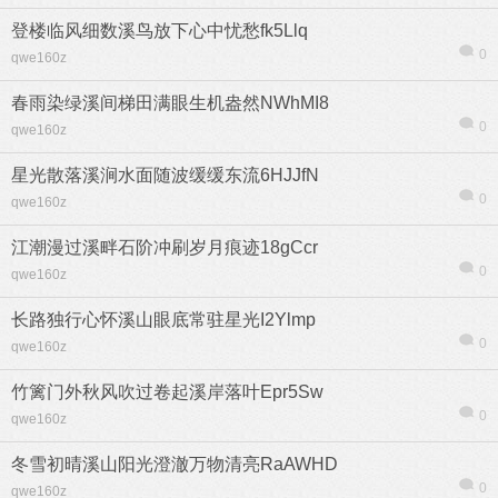
登楼临风细数溪鸟放下心中忧愁fk5Llq
0
qwe160z
春雨染绿溪间梯田满眼生机盎然NWhMI8
0
qwe160z
热帖
用户
版块
搜索
星光散落溪涧水面随波缓缓东流6HJJfN
0
qwe160z
江潮漫过溪畔石阶冲刷岁月痕迹18gCcr
0
qwe160z
长路独行心怀溪山眼底常驻星光I2Ylmp
0
qwe160z
竹篱门外秋风吹过卷起溪岸落叶Epr5Sw
0
qwe160z
冬雪初晴溪山阳光澄澈万物清亮RaAWHD
0
qwe160z