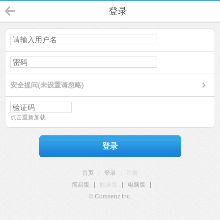
登录
安全提问(未设置请忽略)
点击重新加载
登录
首页
|
登录
|
注册
简易版
|
触屏版
|
电脑版
|
© Comsenz Inc.