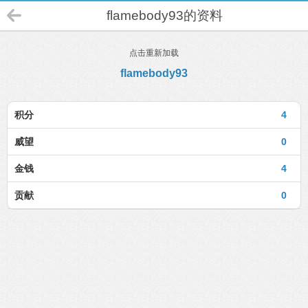
flamebody93的资料
点击重新加载
flamebody93
积分
4
威望
0
金钱
4
贡献
0