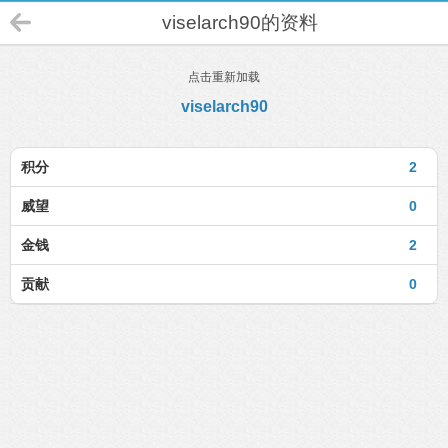
viselarch90的资料
点击重新加载
viselarch90
积分
2
威望
0
金钱
2
贡献
0