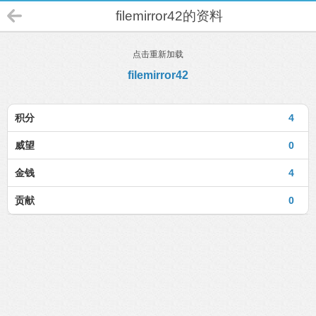
filemirror42的资料
点击重新加载
filemirror42
积分
4
威望
0
金钱
4
贡献
0