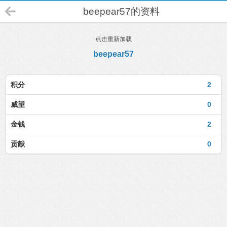
beepear57的资料
点击重新加载
beepear57
积分
2
威望
0
金钱
2
贡献
0