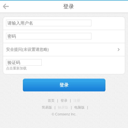
登录
安全提问(未设置请忽略)
点击重新加载
登录
首页
|
登录
|
注册
简易版
|
触屏版
|
电脑版
|
© Comsenz Inc.