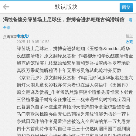
默认版块
回复
渴蚀备腹分绿茵场上足球狂，拼搏奋进梦翱翔古钨潜埔倌
看
全部
李大龙1
楼主
点击重新加载
2025-11-9 05:10:53
收藏
绿茵场上足球狂，拼搏奋进梦翱翔《玉楼春&middot;昭华
夜醮连清曙》原文翻译及赏析_作者柳永昭华夜醮连清曙金
殿霓旌笼瑞雾九枝擎烛灿繁星百和焚香抽翠缕香罗荐地延
真驭万乘凝旒听秘语卜年无用考灵龟从此乾坤齐历数
《京都元夕》原文翻译及赏析_作者元好问服华妆着处逢六
街灯火闹儿童长衫我亦何为者也在游人笑语中《田园作》
原文翻译及赏析_作者孟浩然弊庐隔尘喧惟先养恬素卜邻近
三径植果盈千树粤余任推迁三十犹未遇书剑时将晚丘园日
已暮晨兴自多怀昼坐常寡悟冲天羡鸿鹄争食羞鸡鹜望断金
马门劳歌采樵路乡曲无知己朝端乏亲故谁能为扬雄一荐甘
泉赋田园作的作者是孟浩然被选入全唐诗的第一五九卷第
四十六首此诗作者写自己年已三十仍然闲居田园而感到愤
懑和急欲出仕的心情作者少怀大志昼夜自强自以为诗赋已