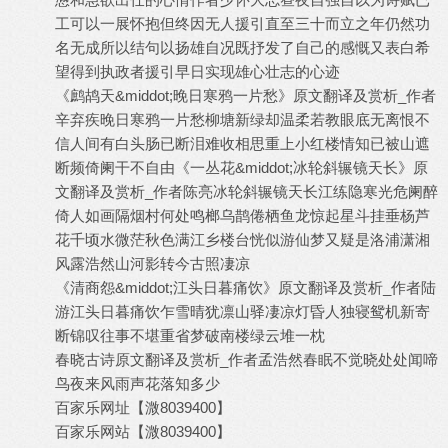
工可以一展怀抱但终因无人援引直至三十而立之年仍然功
名无成所以结句以扬雄自况既抒发了自己的感慨又表白希
望得到执政者援引早日实现雄心壮志的心迹
《鹧鸪天&middot;晚日寒鸦一片愁》原文翻译及赏析_作者
辛弃疾晚日寒鸦一片愁柳塘新绿却温柔若教眼底无离恨不
信人间有白头肠已断泪难收相思重上小红楼情知已被山遮
断频倚阑干不自由《一丛花&middot;冰轮斜辗镜天长》原
文翻译及赏析_作者陈亮冰轮斜辗镜天长江练隐寒光危阑醉
倚人如画隔烟村何处鸣榔乌鹊倦栖鱼龙惊起星斗挂垂杨芦
花千顷水微茫秋色满江乡楼台恍似游仙梦又疑是洛浦潇湘
风露浩然山河影转今古照凄凉
《清商怨&middot;江头日暮痛饮》原文翻译及赏析_作者陆
游江头日暮痛饮乍雪晴犹凛山驿凄凉灯昏人独寝鸳机新寄
断锦叹往事不堪重省梦破南楼绿云堆一枕
春晓古诗原文翻译及赏析_作者孟浩然春眠不觉晓处处闻啼
鸟夜来风雨声花落知多少
百家乐网址【溦8039400】
百家乐网站【溦8039400】