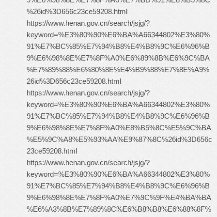
%26id%3D656c23ce59208.html
https://www.henan.gov.cn/search/jsjg/?
keyword=%E3%80%90%E6%BA%A66344802%E3%80%
91%E7%BC%85%E7%94%B8%E4%B8%9C%E6%96%B
9%E6%98%8E%E7%8F%A0%E6%89%8B%E6%9C%BA
%E7%89%88%E6%80%8E%E4%B9%88%E7%8E%A9%
26id%3D656c23ce59208.html
https://www.henan.gov.cn/search/jsjg/?
keyword=%E3%80%90%E6%BA%A66344802%E3%80%
91%E7%BC%85%E7%94%B8%E4%B8%9C%E6%96%B
9%E6%98%8E%E7%8F%A0%E8%B5%8C%E5%9C%BA
%E5%9C%A8%E5%93%AA%E9%87%8C%26id%3D656c
23ce59208.html
https://www.henan.gov.cn/search/jsjg/?
keyword=%E3%80%90%E6%BA%A66344802%E3%80%
91%E7%BC%85%E7%94%B8%E4%B8%9C%E6%96%B
9%E6%98%8E%E7%8F%A0%E7%9C%9F%E4%BA%BA
%E6%A3%8B%E7%89%8C%E6%B8%B8%E6%88%8F%