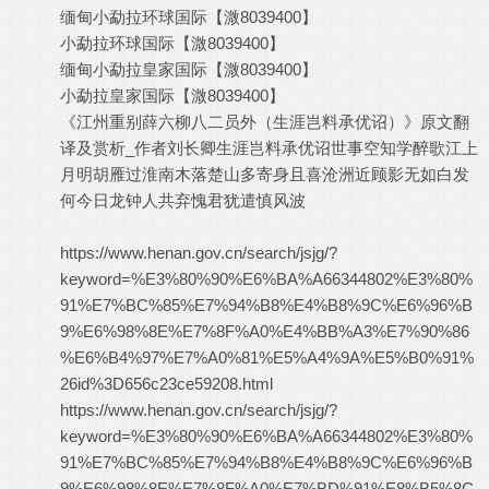
缅甸小勐拉环球国际【溦8039400】
小勐拉环球国际【溦8039400】
缅甸小勐拉皇家国际【溦8039400】
小勐拉皇家国际【溦8039400】
《江州重别薛六柳八二员外（生涯岂料承优诏）》原文翻
译及赏析_作者刘长卿生涯岂料承优诏世事空知学醉歌江上
月明胡雁过淮南木落楚山多寄身且喜沧洲近顾影无如白发
何今日龙钟人共弃愧君犹遣慎风波
https://www.henan.gov.cn/search/jsjg/?
keyword=%E3%80%90%E6%BA%A66344802%E3%80%
91%E7%BC%85%E7%94%B8%E4%B8%9C%E6%96%B
9%E6%98%8E%E7%8F%A0%E4%BB%A3%E7%90%86
%E6%B4%97%E7%A0%81%E5%A4%9A%E5%B0%91%
26id%3D656c23ce59208.html
https://www.henan.gov.cn/search/jsjg/?
keyword=%E3%80%90%E6%BA%A66344802%E3%80%
91%E7%BC%85%E7%94%B8%E4%B8%9C%E6%96%B
9%E6%98%8E%E7%8F%A0%E7%BD%91%E8%B5%8C