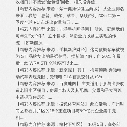
收档口并不接受“金包银”回收。相关投诉信......
【精彩内容推荐 来源：紫一健康保健品商城】 从企业排名
来看，联想、惠普、戴尔、苹果、华硕位列 2025 年第三
季度全球 PC 市场出货量前五，......
【精彩内容推荐 来源：九游手机网游网】 所以，延续我们
每年先“吹个牛”、立个目标、然后全力以赴去实现的传
统，继“新能源......
【精彩内容推荐 来源：手机新浪财经】 这两款概念车被视
为 STI 品牌复出的最强信号。据新闻了解，自 2021 年最
后一款 WRX STI 全球停产以来......
【精彩内容推荐 来源：新京报】 其中，梅赛德斯-奔驰电
动汽车表现亮眼，受纯电 CLA 首批交付及 eVa......
【精彩内容推荐 来源：百度地图】 主要适用于参与出资改
造老旧小区项目，房屋产权人及其配偶、父母和子女可以
申请提取住房公......
【精彩内容推荐 来源：搜狐体育网站】 此次活动，广州时
尚之都石井片区的18个重点项目与5个亿元企业集中亮
相......
【精彩内容推荐 来源：榕树下社区】 10月9日，商务部