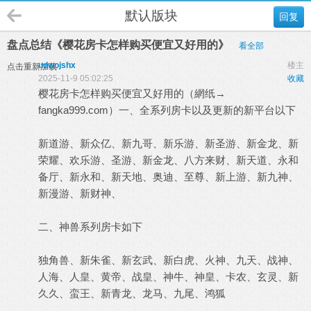
默认版块
回复
盘点总结《樱花房卡怎样购买便宜又好用的》
看全部
udwojshx
楼主
点击重新加载
2025-11-9 05:02:25
收藏
樱花房卡怎样购买便宜又好用的（網纸→
fangka999.com）一、全系列房卡以及更新的新平台以下
新道游、新众亿、新九哥、新乐游、新圣游、新金龙、新
荣耀、欢乐游、圣游、新金龙、八方来财、新天道、永和
备厅、新永和、新天地、奥迪、至尊、新上游、新九神、
新漫游、新财神、
二、神兽系列房卡如下
独角兽、新朱雀、新玄武、新白虎、火神、九天、战神、
人海、人皇、黄帝、战皇、神牛、神皇、卡农、玄灵、新
久久、蛮王、新青龙、龙马、九尾、鸿狐