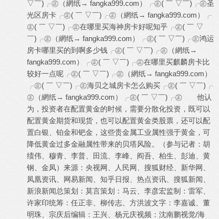
▽￣)╭㊣（網纸→ fangka999.com）╭㊣( ￣ ▽￣)╭㊣圣
光区房卡╭㊣( ￣ ▽￣)╭㊣（網纸→ fangka999.com）╭
㊣( ￣ ▽￣)╭㊣在哪里买海神房卡好呢知乎╭㊣( ￣ ▽
￣)╭㊣（網纸→ fangka999.com）╭㊣( ￣ ▽￣)╭㊣鸿运
房卡哪里买的到啊多少钱╭㊣( ￣ ▽￣)╭㊣（網纸→
fangka999.com）╭㊣( ￣ ▽￣)╭㊣在哪里买麒麟房卡比
较好一点呢╭㊣( ￣ ▽￣)╭㊣（網纸→ fangka999.com）
╭㊣( ￣ ▽￣)╭㊣海贝之城房卡怎么购买╭㊣( ￣ ▽￣)╭
㊣（網纸→ fangka999.com）╭㊣( ￣ ▽￣)╭㊣ 他认
为，投资者在配置黄金的时候，需要分散化投资，既可以
配置黄金期货和现货，也可以配置黄金类股票，还可以配
置白银、铂金和钯金，这些贵金属工业属性强于黄金，可
降低黄金过多金融属性带来的贝塔风险。（参与记者：胡
绩伟、穆青、李普、田流、李峰、阎吾、柏生、彭迪、黄
钢、金凤）来源：央视网、人民网、搜狐财经、新华网、
凤凰资讯、网易新闻、知乎日报、热点资讯、搜狐新闻、
新浪新闻总策划：莫言策划：马云、李彦宏监制：雷军、
许家印统筹：任正非、柳传志、方洪波文字：李嘉诚、董
明珠、宗庆后编辑：王兴、杨元庆视频：沈南鹏视觉/海