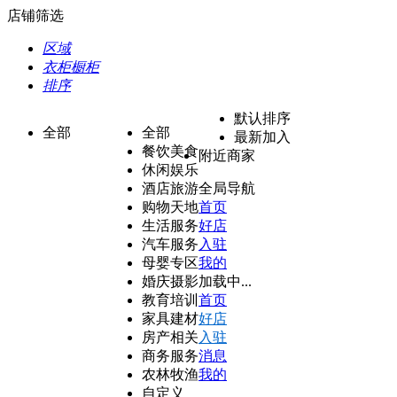
店铺筛选
区域
衣柜橱柜
排序
默认排序
全部
全部
最新加入
餐饮美食
附近商家
休闲娱乐
酒店旅游
全局导航
购物天地
首页
生活服务
好店
汽车服务
入驻
母婴专区
我的
婚庆摄影
加载中...
教育培训
首页
家具建材
好店
房产相关
入驻
商务服务
消息
农林牧渔
我的
自定义