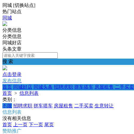
同城
[
切换站点
]
热门站点
同城
分类信息
分类信息
同城好店
头条文章
搜 索
点击登录
发布信息
首页
同城好店
同城头条
招聘求职
拼车搭车
房屋租售
二手买卖
首页
>
信息列表
类别：
不限
招聘求职
拼车搭车
房屋租售
二手买卖
生意转让
信息列表
没有相关信息
首页
上一页
下一页
尾页
赞助推广