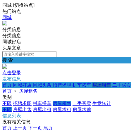
同城
[
切换站点
]
热门站点
同城
分类信息
分类信息
同城好店
头条文章
搜 索
点击登录
发布信息
首页
同城好店
同城头条
招聘求职
拼车搭车
房屋租售
二手买卖
首页
>
房屋租售
类别：
不限
招聘求职
拼车搭车
房屋租售
二手买卖
生意转让
不限
房屋出售
房屋出租
房屋求租
房屋求购
信息列表
没有相关信息
首页
上一页
下一页
尾页