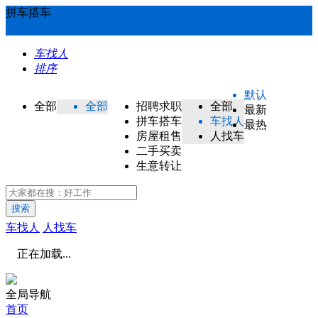
拼车搭车
车找人
排序
默认
全部
全部
招聘求职
全部
最新
拼车搭车
车找人
最热
房屋租售
人找车
二手买卖
生意转让
搜索
车找人
人找车
正在加载...
全局导航
首页