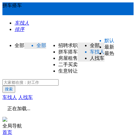
拼车搭车
车找人
排序
默认
全部
全部
招聘求职
全部
最新
拼车搭车
车找人
最热
房屋租售
人找车
二手买卖
生意转让
搜索
车找人
人找车
正在加载...
全局导航
首页