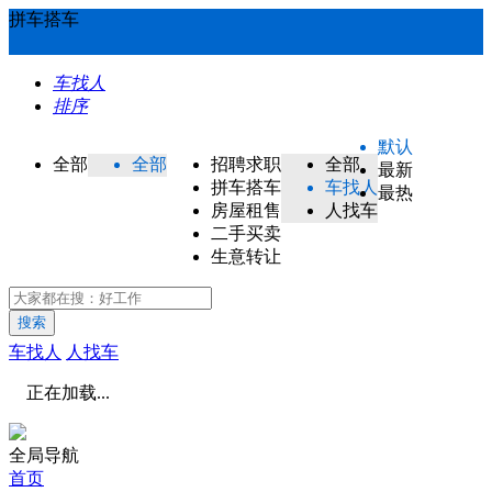
拼车搭车
车找人
排序
默认
全部
全部
招聘求职
全部
最新
拼车搭车
车找人
最热
房屋租售
人找车
二手买卖
生意转让
搜索
车找人
人找车
正在加载...
全局导航
首页