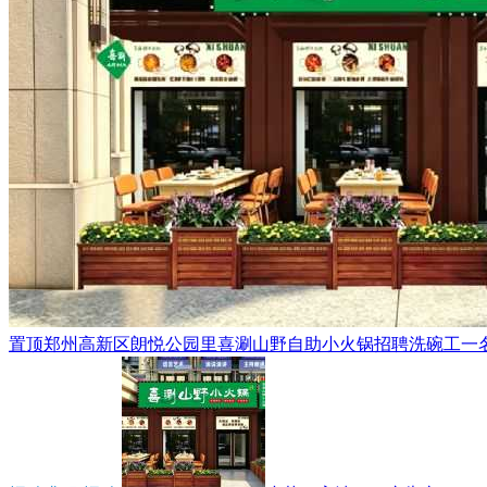
置顶
郑州高新区朗悦公园里喜涮山野自助小火锅招聘洗碗工一名，