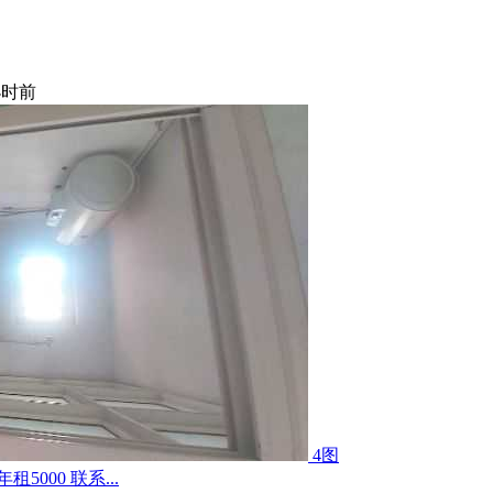
小时前
4图
000 联系...