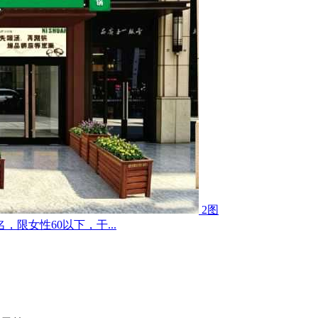
2图
限女性60以下，干...