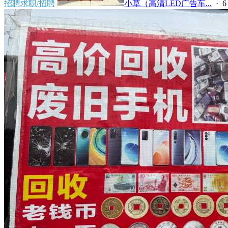
招聘求职/招聘
小草（高清LED广告车...
·
6