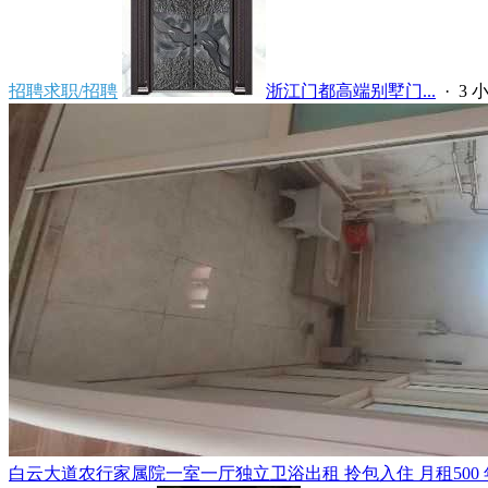
招聘求职/招聘
浙江门都高端别墅门...
·
3 
白云大道农行家属院一室一厅独立卫浴出租 拎包入住 月租500 年租5