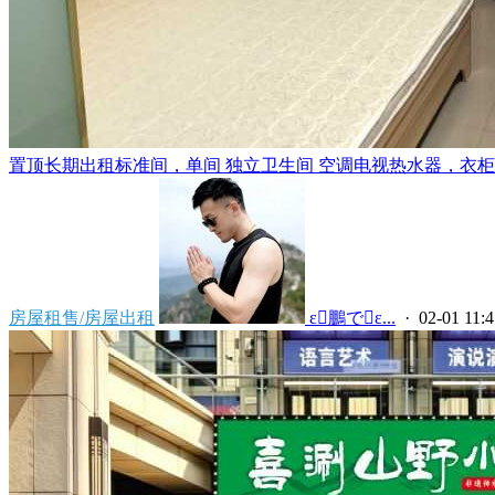
置顶
长期出租标准间，单间 独立卫生间 空调电视热水器，衣柜，
房屋租售/房屋出租
 ε鵬でε...
· 02-01 11:4