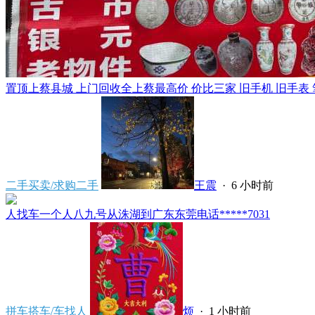
置顶
上蔡县城 上门回收全上蔡最高价 价比三家 旧手机 旧手表 笔
二手买卖/求购二手
王震
·
6 小时前
人找车一个人八九号从洙湖到广东东莞电话*****7031
拼车搭车/车找人
烦
·
1 小时前