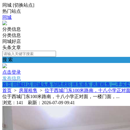
同城
[
切换站点
]
热门站点
同城
分类信息
分类信息
同城好店
头条文章
搜 索
点击登录
发布信息
首页
同城好店
同城头条
招聘求职
拼车搭车
房屋租售
二手买卖
首页
>
房屋租售
>
位于西城门东100米路南，十八小学正对面，
位于西城门东100米路南，十八小学正对面，一楼门面，...
浏览：141 刷新：2026-07-09 09:41