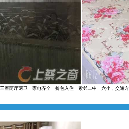
有三室两厅两卫，家电齐全，拎包入住，紧邻二中，六小，交通