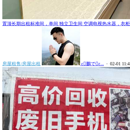
置顶
长期出租标准间，单间 独立卫生间 空调电视热水器，衣柜，
房屋租售/房屋出租
 ε鵬でε...
· 02-01 11:4