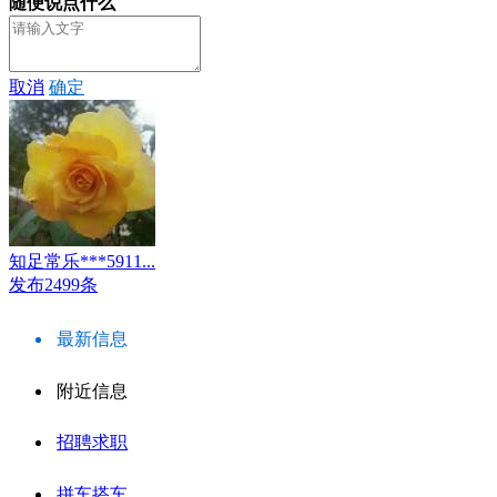
随便说点什么
取消
确定
知足常乐***5911...
发布2499条
最新信息
附近信息
招聘求职
拼车搭车