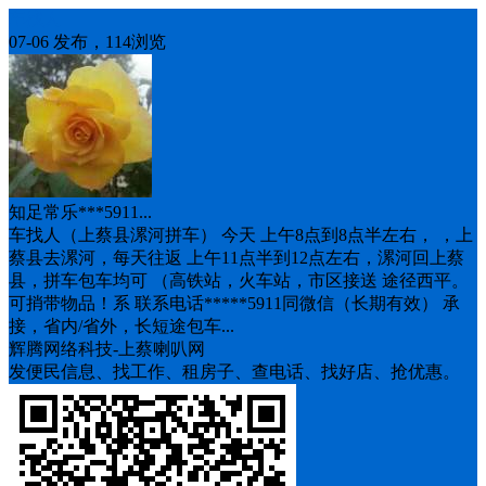
车找人
07-06 发布，114浏览
知足常乐***5911...
车找人（上蔡县漯河拼车） 今天 上午8点到8点半左右， ，上
蔡县去漯河，每天往返 上午11点半到12点左右，漯河回上蔡
县，拼车包车均可 （高铁站，火车站，市区接送 途径西平。
可捎带物品！系 联系电话*****5911同微信（长期有效） 承
接，省内/省外，长短途包车...
辉腾网络科技-上蔡喇叭网
发便民信息、找工作、租房子、查电话、找好店、抢优惠。