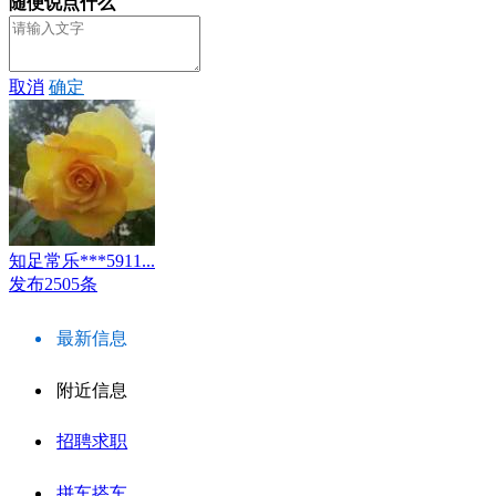
随便说点什么
取消
确定
知足常乐***5911...
发布2505条
最新信息
附近信息
招聘求职
拼车搭车