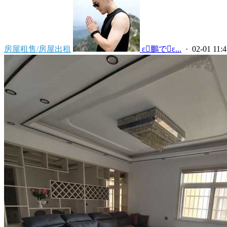
房屋租售/房屋出租
 ε鵬でε...
· 02-01 11:4