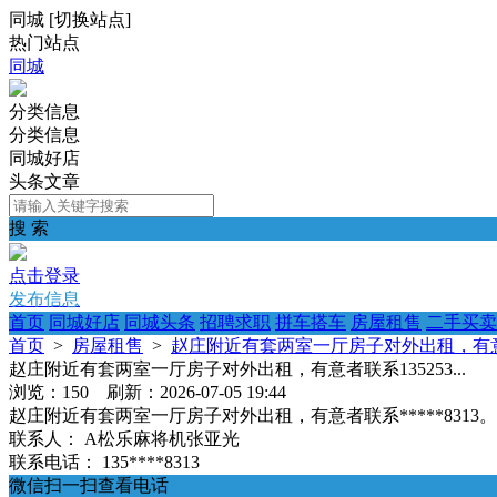
同城
[
切换站点
]
热门站点
同城
分类信息
分类信息
同城好店
头条文章
搜 索
点击登录
发布信息
首页
同城好店
同城头条
招聘求职
拼车搭车
房屋租售
二手买卖
首页
>
房屋租售
>
赵庄附近有套两室一厅房子对外出租，有意者联系
赵庄附近有套两室一厅房子对外出租，有意者联系135253...
浏览：150 刷新：2026-07-05 19:44
赵庄附近有套两室一厅房子对外出租，有意者联系*****831
联系人：
A松乐麻将机张亚光
联系电话：
135****8313
微信扫一扫查看电话