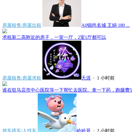
房屋租售/房屋出租
A0锦尚名城 王娟 180 ...
求租新二高附近的房子，一室一厅，2室1厅都可以
房屋租售/房屋求租
天涯
·
1 小时前
谁在驻马店市中心医院等一下帮忙去医院。拿一下药，跑腿费50。
拼车搭车/人找车
哈哈哥
·
2 小时前