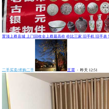
置顶
上蔡县城 上门回收全上蔡最高价 价比三家 旧手机 旧手表 笔
二手买卖/求购二手
王震
·
昨天 12:51