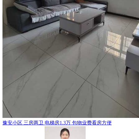
豫安小区 三房两卫 电梯房1.3万 包物业费看房方便