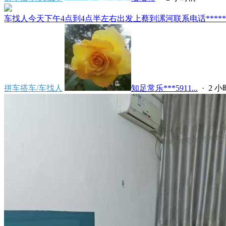
车找人今天下午4点到4点半左右出发上蔡到漯河联系电话*****591
拼车搭车/车找人
知足常乐***5911...
·
2 