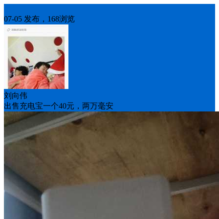
出售二手
07-05 发布，168浏览
刘向伟
出售充电宝一个40元，两万毫安