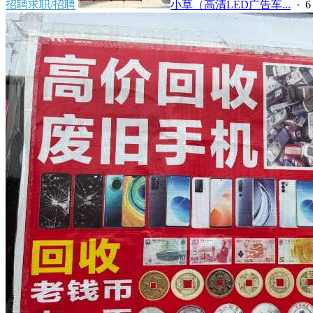
招聘求职/招聘
小草（高清LED广告车...
·
6