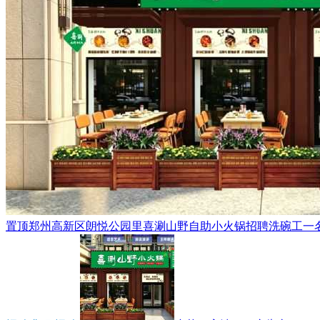
置顶
郑州高新区朗悦公园里喜涮山野自助小火锅招聘洗碗工一名，