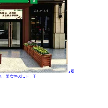
2图
限女性60以下，干...