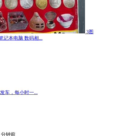
3图
记本电脑 数码相...
车，每小时一...
4 分钟前