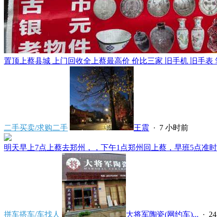
置顶
上蔡县城 上门回收全上蔡最高价 价比三家 旧手机 旧手表 笔
二手买卖/求购二手
王震
·
7 小时前
明天早上7点上蔡去郑州，，下午1点郑州回上蔡，早班5点准时发
拼车搭车/车找人
大将军陶瓷(网约车)...
·
2