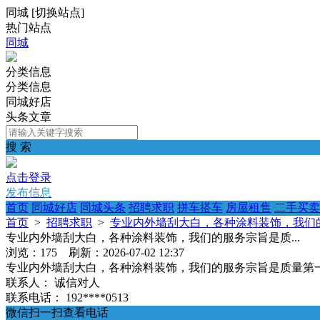
同城
[
切换站点
]
热门站点
同城
分类信息
分类信息
同城好店
头条文章
搜 索
点击登录
发布信息
首页
同城好店
同城头条
招聘求职
拼车搭车
房屋租售
二手买卖
首页
>
招聘求职
>
专业内外墙刮大白，各种涂料装饰，我们的
专业内外墙刮大白，各种涂料装饰，我们的服务宗旨是质...
浏览：175 刷新：2026-07-02 12:37
专业内外墙刮大白，各种涂料装饰，我们的服务宗旨是质量第
联系人：
诚信对人
联系电话：
192****0513
微信扫一扫查看电话