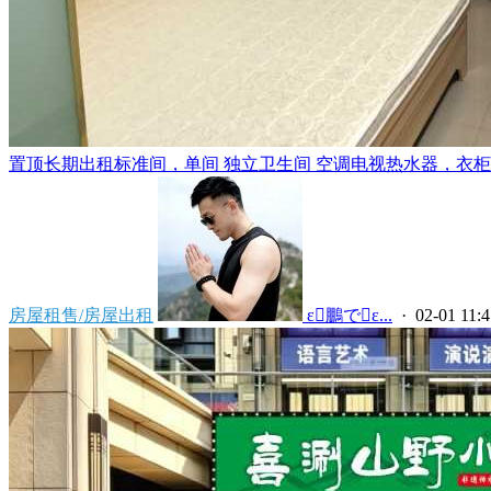
置顶
长期出租标准间，单间 独立卫生间 空调电视热水器，衣柜，
房屋租售/房屋出租
 ε鵬でε...
· 02-01 11:4