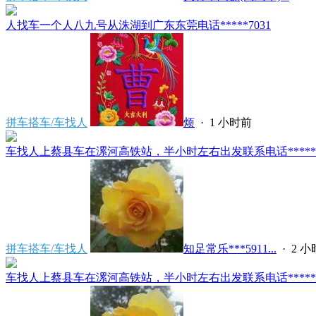
人找车一个人八九号从洙湖到广东东莞电话*****7031
拼车搭车/车找人
烦
·
1 小时前
车找人上蔡县车在漯河高铁站，半小时左右出发联系电话*****591
拼车搭车/车找人
知足常乐***5911...
·
2 
车找人上蔡县车在漯河高铁站，半小时左右出发联系电话*****591