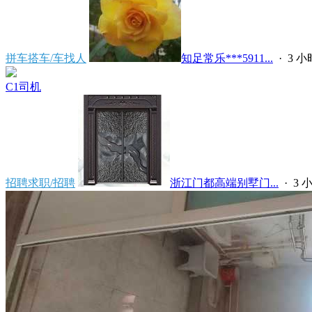
拼车搭车/车找人
知足常乐***5911...
·
3 
C1司机
招聘求职/招聘
浙江门都高端别墅门...
·
3 