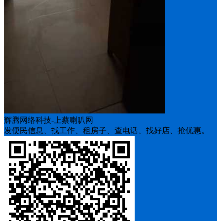
辉腾网络科技-上蔡喇叭网
发便民信息、找工作、租房子、查电话、找好店、抢优惠。