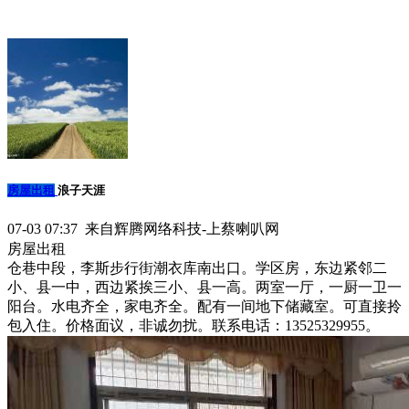
房屋出租
浪子天涯
07-03 07:37 来自辉腾网络科技-上蔡喇叭网
房屋出租
仓巷中段，李斯步行街潮衣库南出口。学区房，东边紧邻二
小、县一中，西边紧挨三小、县一高。两室一厅，一厨一卫一
阳台。水电齐全，家电齐全。配有一间地下储藏室。可直接拎
包入住。价格面议，非诚勿扰。联系电话：13525329955。