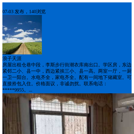
房屋出租
07-03 发布，140浏览
浪子天涯
房屋出租仓巷中段，李斯步行街潮衣库南出口。学区房，东边
紧邻二小、县一中，西边紧挨三小、县一高。两室一厅，一厨
一卫一阳台。水电齐全，家电齐全。配有一间地下储藏室。可
直接拎包入住。价格面议，非诚勿扰。联系电话：
*****9955。...